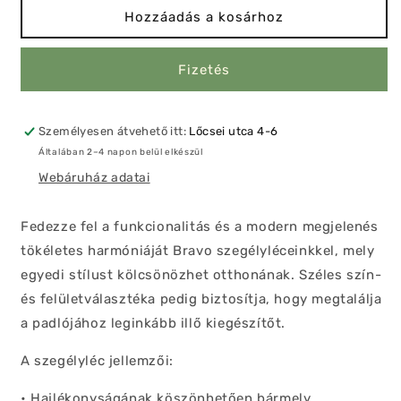
Nemes
Nemes
Hozzáadás a kosárhoz
tölgy
tölgy
2,4M
2,4M
Fizetés
,
,
kábelcsatonás
kábelcsatonás
mennyiségének
mennyiségének
csökkentése
növelése
Személyesen átvehető itt:
Lőcsei utca 4-6
Általában 2–4 napon belül elkészül
Webáruház adatai
Fedezze fel a funkcionalitás és a modern megjelenés
tökéletes harmóniáját Bravo szegélyléceinkkel, mely
egyedi stílust kölcsönözhet otthonának. Széles szín-
és felületválasztéka pedig biztosítja, hogy megtalálja
a padlójához leginkább illő kiegészítőt.
A szegélyléc jellemzői:
• Hajlékonyságának köszönhetően bármely