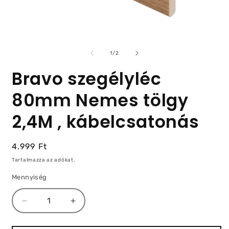
/
1
/
2
Bravo szegélyléc
80mm Nemes tölgy
2,4M , kábelcsatonás
Normál
4.999 Ft
ár
Tartalmazza az adókat.
Mennyiség
Bravo
Bravo
szegélyléc
szegélyléc
80mm
80mm