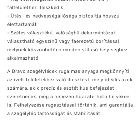
falfelülethez illeszkedik
• Ütés- és nedvességállósága biztosítja hosszú
élettartamát
• Széles választékú, valósághű dekormintázat:
választható egyszínű vagy faerezetű borítással,
melynek köszönhetően minden stílusú helyiséghez
alkalmazható
A Bravo szegélylécek rugalmas anyaga megkönnyíti
az ívelt felületekhez való illesztést, mely ideális azok
számára, akik precíz és esztétikus befejezést
szeretnének, még a nehezen hozzáférhető helyeken
is. Felhelyezése ragasztással történik, ami garantálja
a szegélyléc tartósságát és stabilitását.