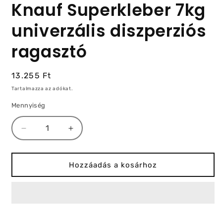
Knauf Superkleber 7kg
univerzális diszperziós
ragasztó
Normál
13.255 Ft
ár
Tartalmazza az adókat.
Mennyiség
Knauf
Knauf
Superkleber
Superkleber
7kg
7kg
univerzális
univerzális
Hozzáadás a kosárhoz
diszperziós
diszperziós
ragasztó
ragasztó
mennyiségének
mennyiségének
csökkentése
növelése