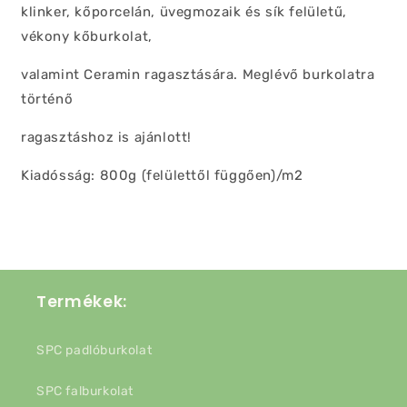
klinker, kőporcelán, üvegmozaik és sík felületű,
vékony kőburkolat,
valamint Ceramin ragasztására. Meglévő burkolatra
történő
ragasztáshoz is ajánlott!
Kiadósság: 800g (felülettől függően)/m2
Termékek:
SPC padlóburkolat
SPC falburkolat