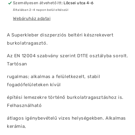
Személyesen átvehető itt:
Lőcsei utca 4-6
Általában 2–4 napon belül elkészül
Webáruház adatai
A Superkleber diszperziós beltéri készrekevert
burkolatragasztó.
Az EN 12004 szabvány szerint D1TE osztályba sorolt.
Tartósan
rugalmas; alkalmas a felületkezelt, stabil
fogadófelületeken kívül
építési lemezekre történő burkolatragasztáshoz is.
Felhasználható
átlagos igénybevételű vizes helységekben. Alkalmas
kerámia,