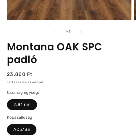
/
1
/
2
Montana OAK SPC
padló
Normál
23.880 Ft
ár
Tartalmazza az adókat.
Csomag egység:
2.81 nm
Kopásállóság:
AC5/33