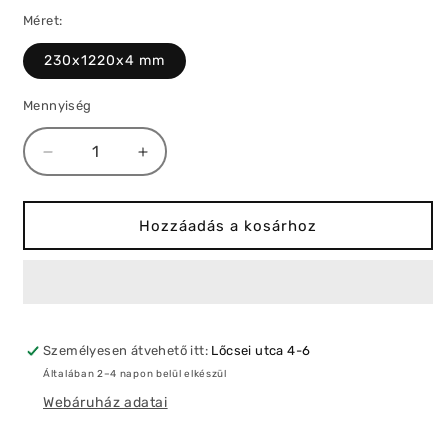
Méret:
230x1220x4 mm
Mennyiség
Montana
Montana
OAK
OAK
SPC
SPC
padló
padló
Hozzáadás a kosárhoz
mennyiségének
mennyiségének
csökkentése
növelése
Személyesen átvehető itt:
Lőcsei utca 4-6
Általában 2–4 napon belül elkészül
Webáruház adatai