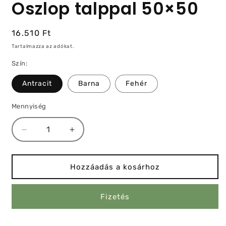
Oszlop talppal 50×50
Normál
16.510 Ft
ár
Tartalmazza az adókat.
Szín:
Antracit
Barna
Fehér
Mennyiség
Oszlop
Oszlop
talppal
talppal
50×50
50×50
mennyiségének
mennyiségének
Hozzáadás a kosárhoz
csökkentése
növelése
Fizetés