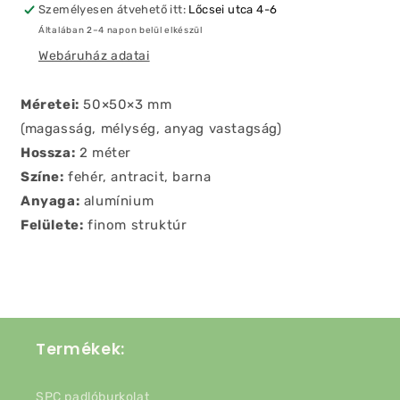
Személyesen átvehető itt:
Lőcsei utca 4-6
Általában 2–4 napon belül elkészül
Webáruház adatai
Méretei:
50×50×3 mm
(magasság, mélység, anyag vastagság)
Hossza:
2 méter
Színe:
fehér, antracit, barna
Anyaga:
alumínium
Felülete:
finom struktúr
Termékek:
SPC padlóburkolat